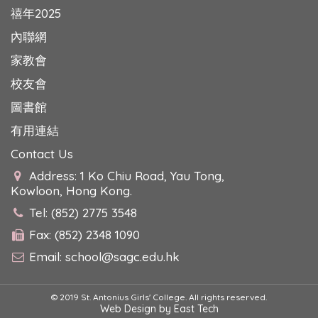
禧年2025
內聯網
家教會
校友會
圖書館
有用連結
Contact Us
Address: 1 Ko Chiu Road, Yau Tong,
Kowloon, Hong Kong.
Tel: (852) 2775 3548
Fax: (852) 2348 1090
Email:
school@sagc.edu.hk
© 2019 St. Antonius Girls' College. All rights reserved.
Web Design
by
East Tech