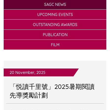
SAGC NEWS
UPCOMING EVENTS
OUTSTANDING AWARDS
PUBLICATION
FILM
20 November, 2025
「悦讀千里號」2025暑期閱讀
先導獎勵計劃