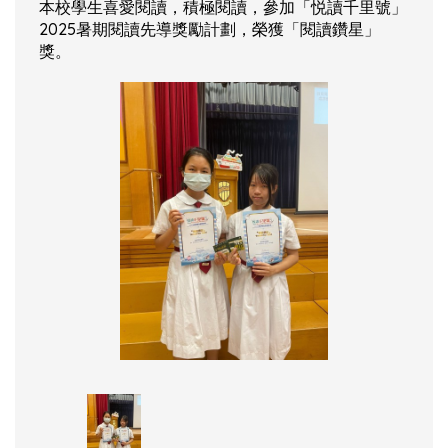
本校學生喜愛閱讀，積極閱讀，參加「悦讀千里號」
2025暑期閱讀先導獎勵計劃，榮獲「閱讀鑽星」
獎。