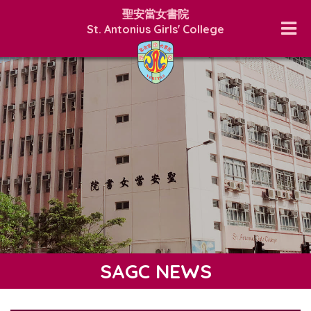
聖安當女書院
St. Antonius Girls' College
SAGC NEWS