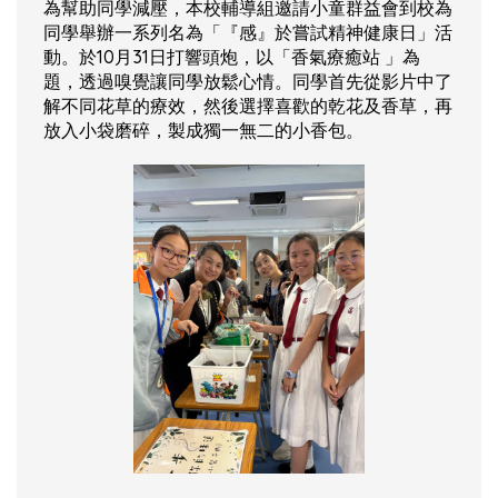
為幫助同學減壓，本校輔導組邀請小童群益會到校為
同學舉辦一系列名為「『感』於嘗試精神健康日」活
動。於10月31日打響頭炮，以「香氣療癒站 」為
題，透過嗅覺讓同學放鬆心情。同學首先從影片中了
解不同花草的療效，然後選擇喜歡的乾花及香草，再
放入小袋磨碎，製成獨一無二的小香包。