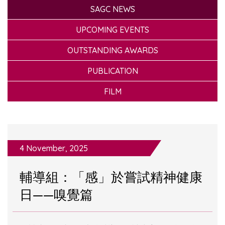
SAGC NEWS
UPCOMING EVENTS
OUTSTANDING AWARDS
PUBLICATION
FILM
4 November, 2025
輔導組：「感」於嘗試精神健康
日——嗅覺篇