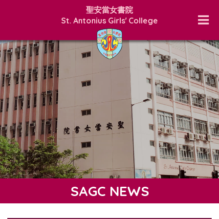
聖安當女書院
St. Antonius Girls' College
SAGC NEWS