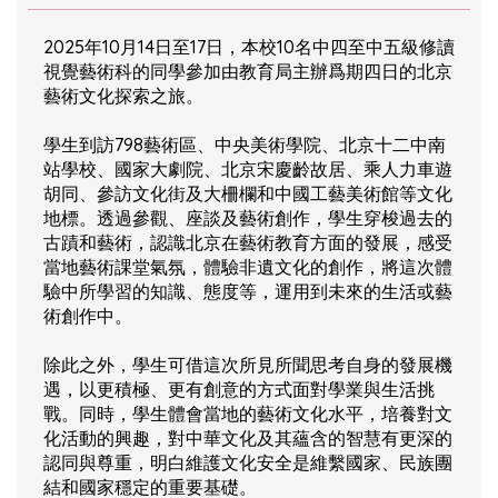
2025年10月14日至17日，本校10名中四至中五級修讀
視覺藝術科的同學參加由教育局主辦爲期四日的北京
藝術文化探索之旅。
學生到訪798藝術區、中央美術學院、北京十二中南
站學校、國家大劇院、北京宋慶齡故居、乘人力車遊
胡同、參訪文化街及大柵欄和中國工藝美術館等文化
地標。透過參觀、座談及藝術創作，學生穿梭過去的
古蹟和藝術，認識北京在藝術教育方面的發展，感受
當地藝術課堂氣氛，體驗非遺文化的創作，將這次體
驗中所學習的知識、態度等，運用到未來的生活或藝
術創作中。
除此之外，學生可借這次所見所聞思考自身的發展機
遇，以更積極、更有創意的方式面對學業與生活挑
戰。同時，學生體會當地的藝術文化水平，培養對文
化活動的興趣，對中華文化及其蘊含的智慧有更深的
認同與尊重，明白維護文化安全是維繫國家、民族團
結和國家穩定的重要基礎。