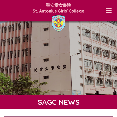
聖安當女書院
St. Antonius Girls' College
SAGC NEWS