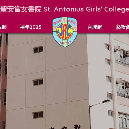
聖安當女書院
St. Antonius Girls' Colleg
教師
禧年2025
內聯網
家教