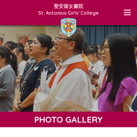
聖安當女書院
St. Antonius Girls' College
PHOTO GALLERY