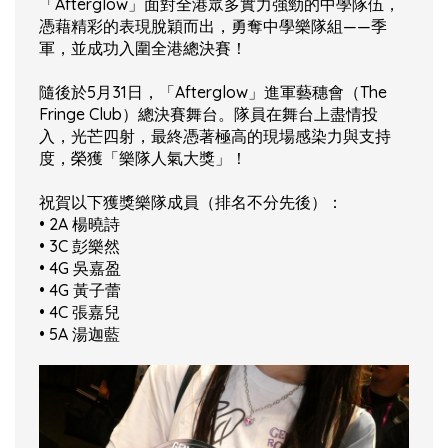
「Afterglow」面對全港眾多實力強勁的中學隊伍，
憑藉精彩的表現脫穎而出，勇奪中學樂隊組——季
軍，並成功入圍全港總決賽！
隨後於5月31日，「Afterglow」進軍藝穗會（The
Fringe Club）總決賽舞台。隊員在舞台上盡情投
入，光芒四射，最終憑著極高的現場感染力與支持
度，榮獲「樂隊人氣大獎」！
祝賀以下獲獎樂隊成員（排名不分先後）：
• 2A 楊曉詩
• 3C 彭樂然
• 4G 吳嘉盈
• 4G 黃子蕾
• 4C 張嘉兒
• 5A 湯迦藍