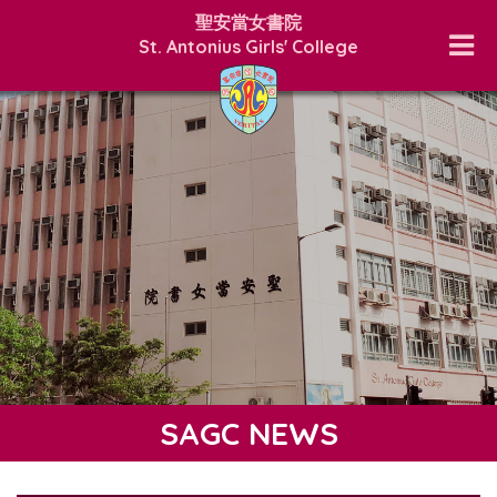
聖安當女書院
St. Antonius Girls' College
SAGC NEWS