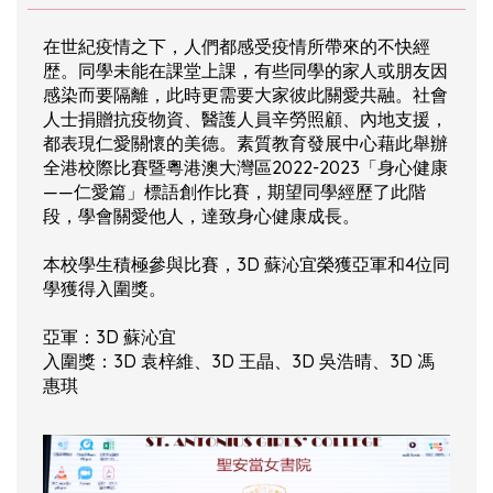
在世紀疫情之下，人們都感受疫情所帶來的不快經
歴。同學未能在課堂上課，有些同學的家人或朋友因
感染而要隔離，此時更需要大家彼此關愛共融。社會
人士捐贈抗疫物資、醫護人員辛勞照顧、內地支援，
都表現仁愛關懷的美德。素質教育發展中心藉此舉辦
全港校際比賽暨粵港澳大灣區2022-2023「身心健康
——仁愛篇」標語創作比賽，期望同學經歷了此階
段，學會關愛他人，達致身心健康成長。
本校學生積極參與比賽，3D 蘇沁宜榮獲亞軍和4位同
學獲得入圍獎。
亞軍：3D 蘇沁宜
入圍獎：3D 袁梓維、3D 王晶、3D 吳浩晴、3D 馮
惠琪