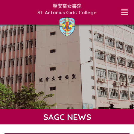
聖安當女書院
St. Antonius Girls' College
SAGC NEWS