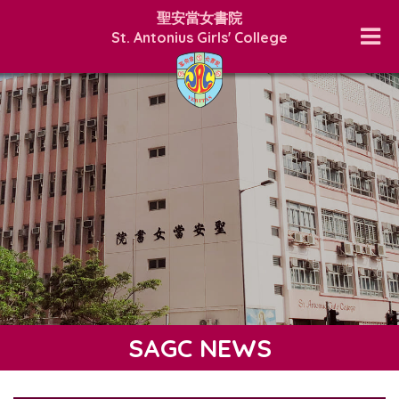
聖安當女書院
St. Antonius Girls' College
SAGC NEWS