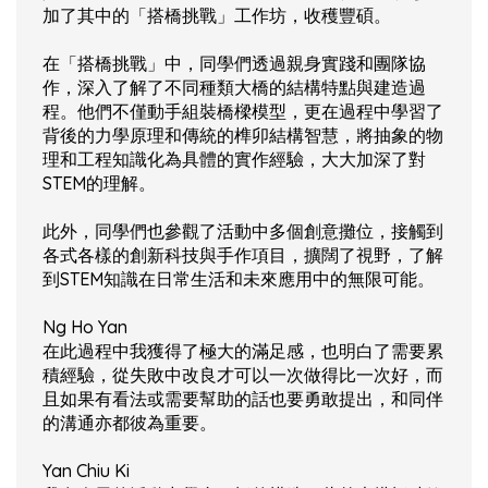
加了其中的「搭橋挑戰」工作坊，收穫豐碩。
在「搭橋挑戰」中，同學們透過親身實踐和團隊協
作，深入了解了不同種類大橋的結構特點與建造過
程。他們不僅動手組裝橋樑模型，更在過程中學習了
背後的力學原理和傳統的榫卯結構智慧，將抽象的物
理和工程知識化為具體的實作經驗，大大加深了對
STEM的理解。
此外，同學們也參觀了活動中多個創意攤位，接觸到
各式各樣的創新科技與手作項目，擴闊了視野，了解
到STEM知識在日常生活和未來應用中的無限可能。
Ng Ho Yan
在此過程中我獲得了極大的滿足感，也明白了需要累
積經驗，從失敗中改良才可以一次做得比一次好，而
且如果有看法或需要幫助的話也要勇敢提出，和同伴
的溝通亦都彼為重要。
Yan Chiu Ki