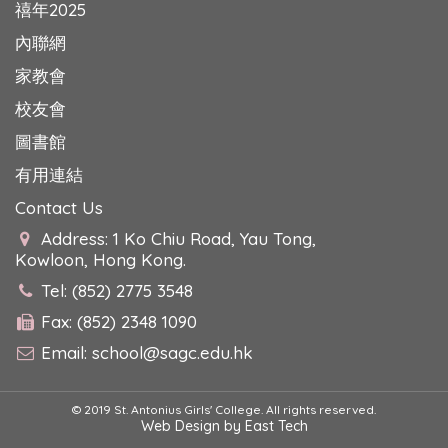
禧年2025
內聯網
家教會
校友會
圖書館
有用連結
Contact Us
Address: 1 Ko Chiu Road, Yau Tong,
Kowloon, Hong Kong.
Tel: (852) 2775 3548
Fax: (852) 2348 1090
Email:
school@sagc.edu.hk
© 2019 St. Antonius Girls' College. All rights reserved.
Web Design
by
East Tech