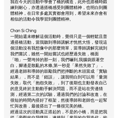
我在今天的活動中學會了橋的構造，此外也搭橋時鍛
練到耐心，亦透過搭橋感受到團體精神，也明白到團
體精神，在日常多處其實都會用到，希望未來亦會有
相似的活動令我學習到團體精神。
Chan Si Ching
一開始還未瞭解這個活動時，覺得只是一個輕鬆且普
通搭橋活動，當我聽到導師講解才恍然大悟，發現這
個活動沒有我想像中的那麼簡單，當導師講解完就到
我們嘗試，雖然一開始嘗試也經歷過失敗，橋面
「啪」一聲垮掉的那一刻，我們嚇到,我腦袋跟著空
白，腳邊是散亂的木條,第一秒是「果然失敗了」，
經過老師和導師的鼓勵我們把摔斷的木頭當成「實驗
結果」，而不是「錯誤」，讓我明白到可以用「量測
失敗」取代「抱怨失敗」，到了後期也主動發表自己
的意見終於主動動手解決問題，而不是站在旁邊猜
測，經過第二次的試驗，通過我們的討論和改進，在
很短的時間內搭好了框架，然後導師和老師也一起幫
忙與改善，最後搭出了一條很完美的橋。
經過這次的活動真正搭起的，不是的小橋，而是把我
從「旁觀的自我懷疑」連接到「參與的自我迭代」的