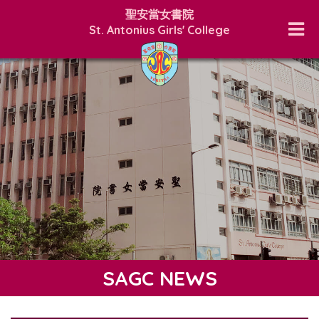
聖安當女書院
St. Antonius Girls' College
SAGC NEWS