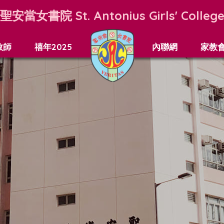
聖安當女書院
St. Antonius Girls' Colleg
教師
禧年2025
內聯網
家教