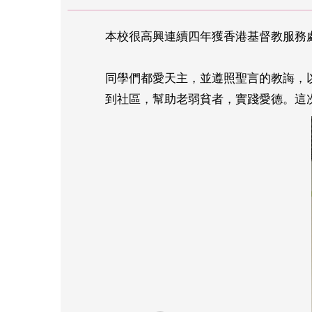
本校很高興連續四年獲香港基督教服務處
同學們都愛天主，並遵照聖言的教誨，
到社區，幫助老弱貧者，實踐愛德。這