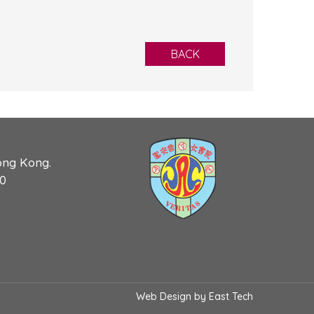
BACK
ong Kong.
90
Web Design
by
East Tech