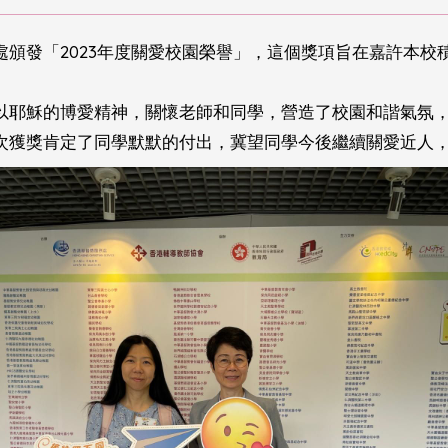
頒發「2023年度關愛校園榮譽」，這個獎項旨在嘉許本校
以耶穌的博愛精神，關懷老師和同學，營造了校園和諧氣氛
次獲獎肯定了同學默默的付出，冀望同學今後繼續關愛近人