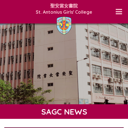
聖安當女書院
St. Antonius Girls' College
SAGC NEWS