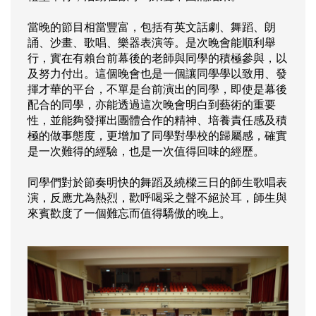
當晚的節目相當豐富，包括有英文話劇、舞蹈、朗
誦、沙畫、歌唱、樂器表演等。是次晚會能順利舉
行，實在有賴台前幕後的老師與同學的積極參與，以
及努力付出。這個晚會也是一個讓同學學以致用、發
揮才華的平台，不單是台前演出的同學，即使是幕後
配合的同學，亦能透過這次晚會明白到藝術的重要
性，並能夠發揮出團體合作的精神、培養責任感及積
極的做事態度，更增加了同學對學校的歸屬感，確實
是一次難得的經驗，也是一次值得回味的經歷。
同學們對於節奏明快的舞蹈及繞樑三日的師生歌唱表
演，反應尤為熱烈，歡呼喝采之聲不絕於耳，師生與
來賓歡度了一個難忘而值得驕傲的晚上。