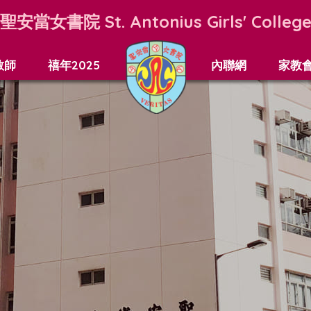
聖安當女書院
St. Antonius Girls' Colleg
教師
禧年2025
內聯網
家教