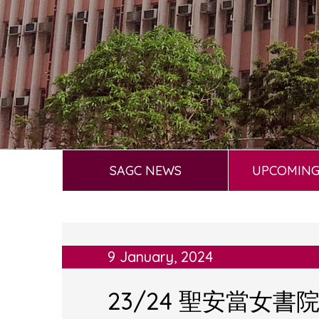
SAGC NEWS
UPCOMING
9 January, 2024
23/24 聖安當女書