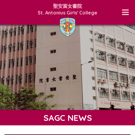
聖安當女書院
St. Antonius Girls' College
SAGC NEWS