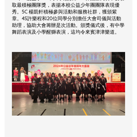
取最積極團隊獎，表揚本校公益少年團團隊表現優
秀。5C 楊凱軒積極參與活動和服務社群，獲頒紫
章。4S許樂程和20位同學分別擔任大會司儀與活動
助理，協助大會籌辦是次活動。頒獎儀式後，有中學
舞蹈表演及小學醒獅表演，這均令來賓津津樂道。