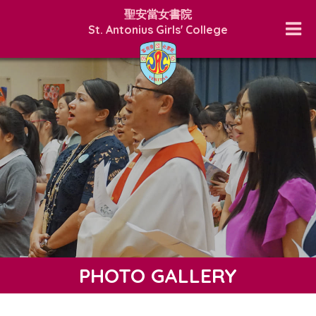
聖安當女書院
St. Antonius Girls' College
PHOTO GALLERY