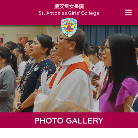
聖安當女書院
St. Antonius Girls' College
PHOTO GALLERY