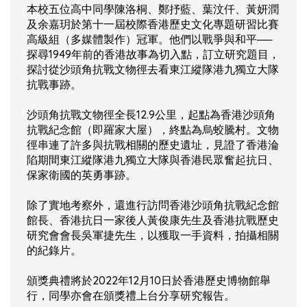
本校五位高中同學陳洛桐、鄭抒藍、葉汶仟、黃妍潤
及余嘉玥於第十一屆校際香港歷史文化專題研習比賽
高級組（多媒體製作）冠軍。他們以戰爭與和平──
探尋1949年前的香港故事為切入點，訂立研究題目，
探討從沙頭角抗戰文物徑去看東江縱隊港九獨立大隊
抗戰事跡。
沙頭角抗戰文物徑全長12.9公里，起點為香港沙頭角
抗戰紀念館（即羅家大屋），終點為烏蛟騰村。文物
徑串連了許多與抗戰相關的歷史遺址，見證了香港淪
陷期間東江縱隊港九獨立大隊與香港民眾奮起抗日、
保家衛國的英勇事跡。
除了實地考察外，還進行訪問香港沙頭角抗戰紀念館
館長、香港抗日一家後人黃俊康先生及香港抗戰歷史
研究會會長吳軍捷先生，以獲取一手資料，拍攝相關
的紀錄片。
頒獎典禮將於2022年12月10日於香港歷史博物館舉
行，同學亦會在頒獎禮上台分享研究報告。