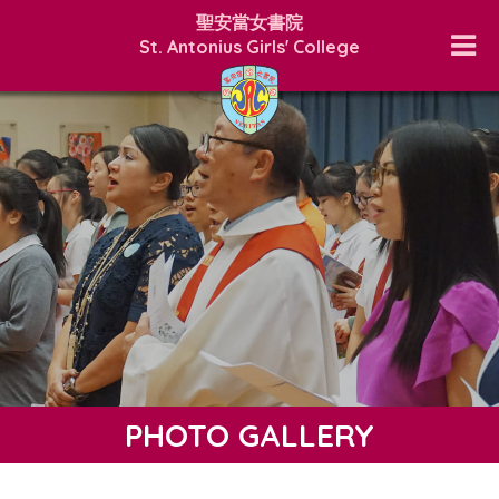
聖安當女書院
St. Antonius Girls' College
PHOTO GALLERY