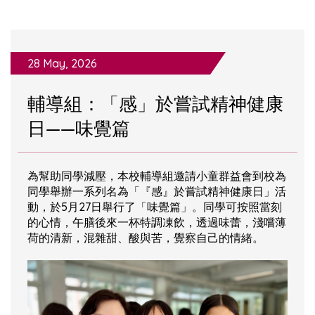
28 May, 2026
輔導組：「感」於嘗試精神健康
日——味覺篇
為幫助同學減壓，本校輔導組邀請小童群益會到校為
同學舉辦一系列名為「『感』於嘗試精神健康日」活
動，於5月27日舉行了「味覺篇」。同學可按照當刻
的心情，午膳後來一杯特調凍飲，透過味蕾，淺嚐薄
荷的清新，混雜甜、酸與苦，覺察自己的情緒。