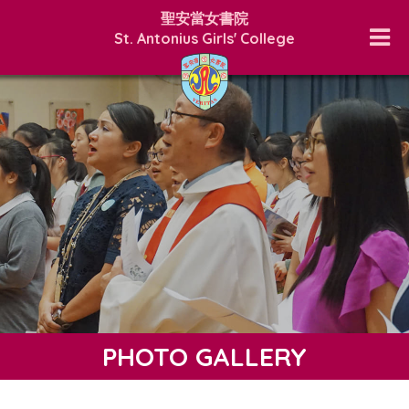
聖安當女書院
St. Antonius Girls' College
PHOTO GALLERY