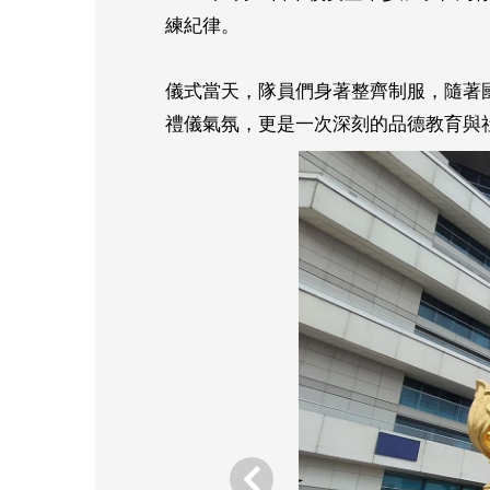
練紀律。
儀式當天，隊員們身著整齊制服，隨著
禮儀氣氛，更是一次深刻的品德教育與