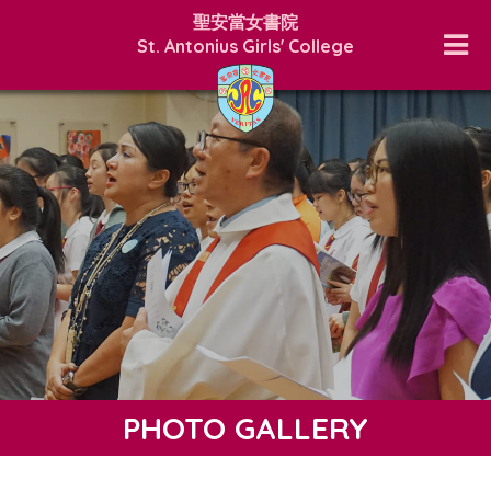
聖安當女書院
St. Antonius Girls' College
PHOTO GALLERY