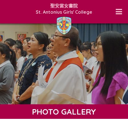
聖安當女書院
St. Antonius Girls' College
PHOTO GALLERY