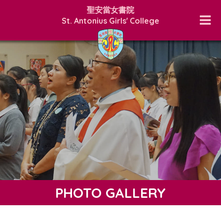
聖安當女書院
St. Antonius Girls' College
PHOTO GALLERY