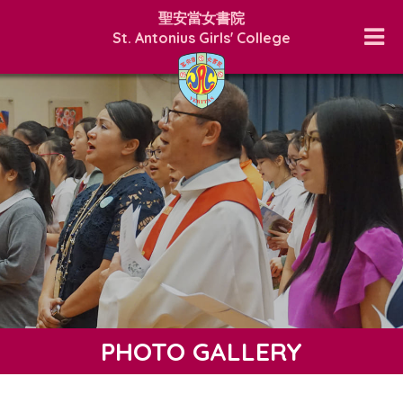
聖安當女書院
St. Antonius Girls' College
PHOTO GALLERY