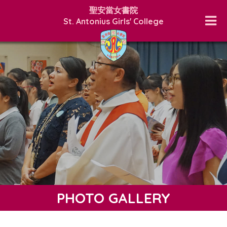
聖安當女書院
St. Antonius Girls' College
PHOTO GALLERY