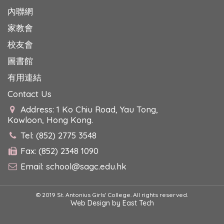
內聯網
家教會
校友會
圖書館
有用連結
Contact Us
Address: 1 Ko Chiu Road, Yau Tong,
Kowloon, Hong Kong.
Tel: (852) 2775 3548
Fax: (852) 2348 1090
Email:
school@sagc.edu.hk
© 2019 St. Antonius Girls' College. All rights reserved.
Web Design
by
East Tech