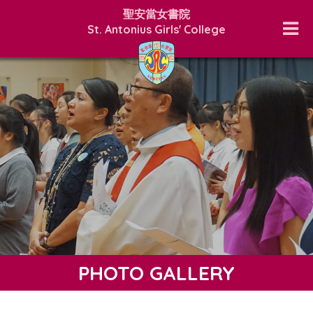
聖安當女書院
St. Antonius Girls' College
PHOTO GALLERY