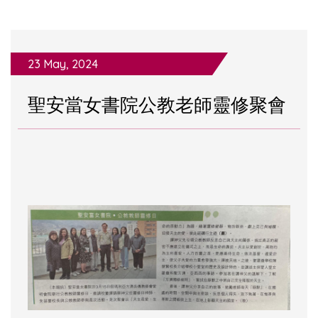
23 May, 2024
聖安當女書院公教老師靈修聚會