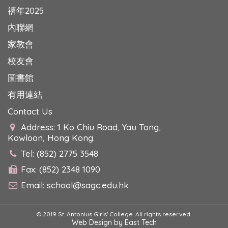
禧年2025
內聯網
家教會
校友會
圖書館
有用連結
Contact Us
Address: 1 Ko Chiu Road, Yau Tong,
Kowloon, Hong Kong.
Tel: (852) 2775 3548
Fax: (852) 2348 1090
Email:
school@sagc.edu.hk
© 2019 St. Antonius Girls' College. All rights reserved.
Web Design
by
East Tech