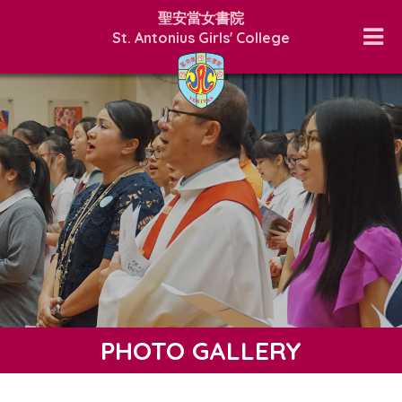
聖安當女書院
St. Antonius Girls' College
PHOTO GALLERY