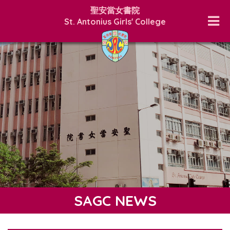
聖安當女書院
St. Antonius Girls' College
SAGC NEWS