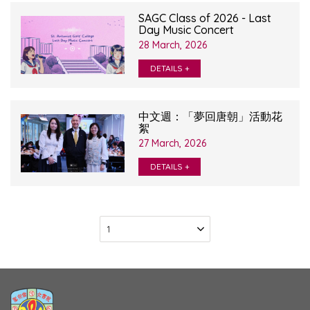
SAGC Class of 2026 - Last
Day Music Concert
28 March, 2026
DETAILS +
中文週：「夢回唐朝」活動花
絮
27 March, 2026
DETAILS +