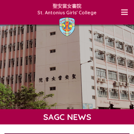
聖安當女書院
St. Antonius Girls' College
SAGC NEWS