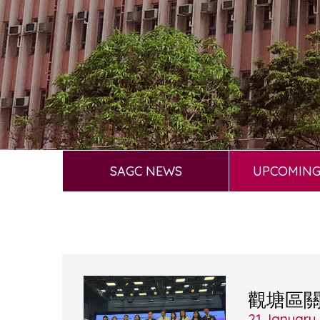
SAGC NEWS
UPCOMING
觀塘區
21 January