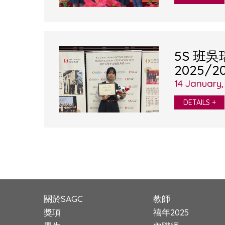
5S 班
2025/
方獎學
14 January,
DETAILS +
關於SAGC
教師
獎項
禧年2025