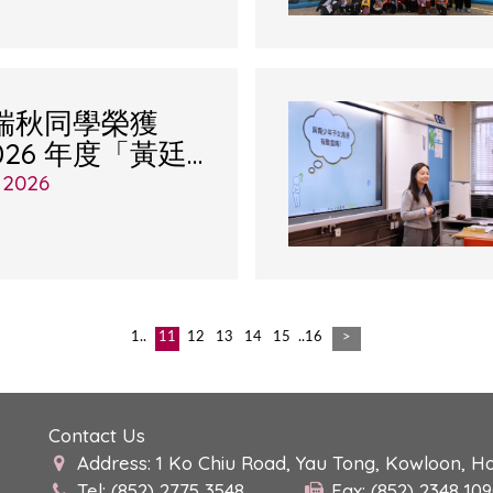
吳瑞秋同學榮獲
2026 年度「黃廷
金」
 2026
1..
11
12
13
14
15
..16
>
Contact Us
Address: 1 Ko Chiu Road, Yau Tong, Kowloon, H
Tel: (852) 2775 3548
Fax: (852) 2348 10