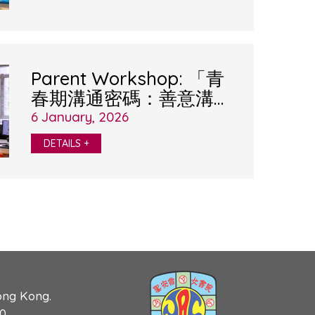
Parent Workshop: 「青
春期溝通密碼：善意溝通
的力量」
6 January, 2026
DETAILS +
ong Kong.
90