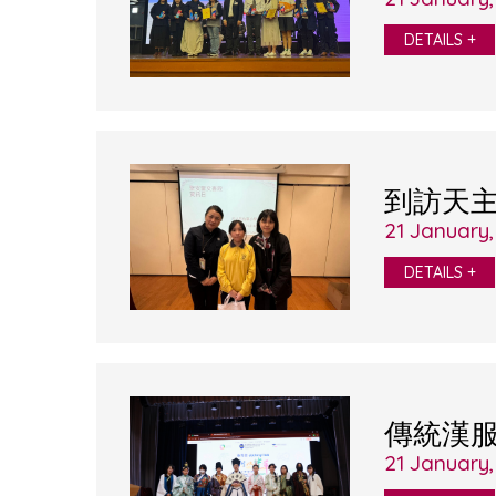
DETAILS +
到訪天
21 January
DETAILS +
傳統漢
21 January