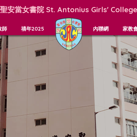
聖安當女書院
St. Antonius Girls' Colleg
教師
禧年2025
內聯網
家教