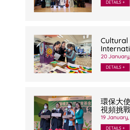
DETAILS +
Cultural
Internat
20 January
DETAILS +
環保大使
視頻挑
19 January,
DETAILS +