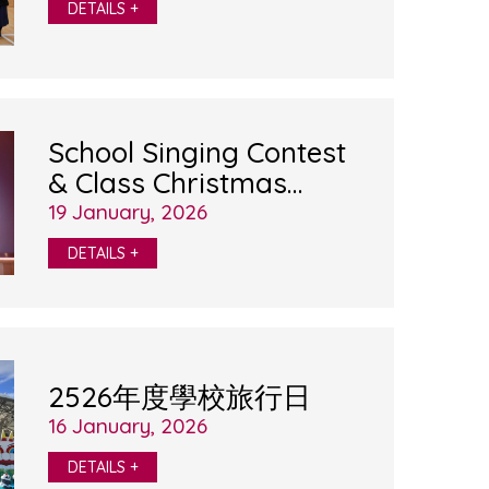
DETAILS +
School Singing Contest
& Class Christmas
Celebration
19 January, 2026
DETAILS +
2526年度學校旅行日
16 January, 2026
DETAILS +