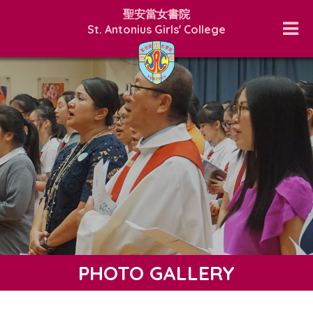
聖安當女書院
St. Antonius Girls' College
PHOTO GALLERY