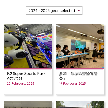
F.2 Super Sports Park
參加「觀塘區辯論邀請
Activities
賽」
20 February, 2025
19 February, 2025