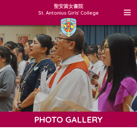
聖安當女書院
St. Antonius Girls' College
PHOTO GALLERY