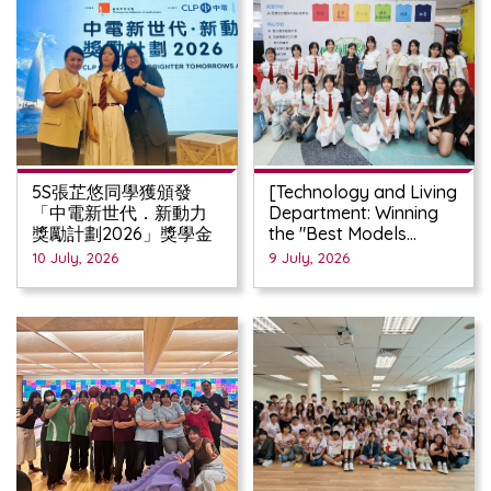
5S張芷悠同學獲頒發
[Technology and Living
「中電新世代．新動力
Department: Winning
獎勵計劃2026」獎學金
the "Best Models
(Group)" Award at the
10 July, 2026
9 July, 2026
Joint-School Values
Education T-Shirt
Design