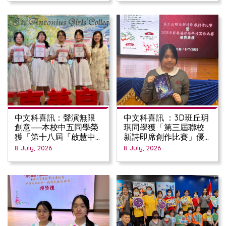
中文科喜訊：聲演無限
中文科喜訊 ：3D班丘玥
創意──本校中五同學榮
琪同學獲「第三屆聯校
獲「第十八屆『啟慧中
新詩即席創作比賽」優
國語文』廣播劇比賽」
異獎
8 July, 2026
8 July, 2026
準決賽入圍殊榮