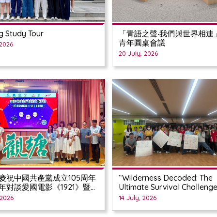
g Study Tour
「青語之聲‧我們與世界相連
青年圓桌會議
 2026
20 July, 2026
慶祝中國共產黨成立105周年
“Wilderness Decoded: The
青年對談愛國電影《1921》暨放
Ultimate Survival Challeng
Camp
 2026
14 July, 2026