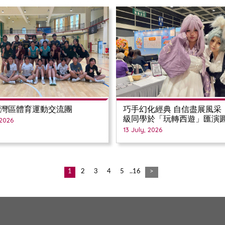
大灣區體育運動交流團
巧手幻化經典 自信盡展風采
級同學於「玩轉西遊」匯演
 2026
台
13 July, 2026
1
2
3
4
5
..16
>