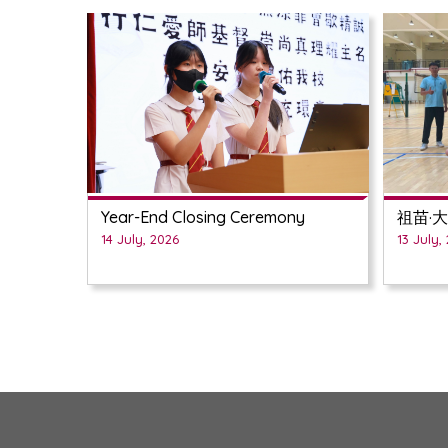
Year-End Closing Ceremony
祖苗·
14 July, 2026
13 July,