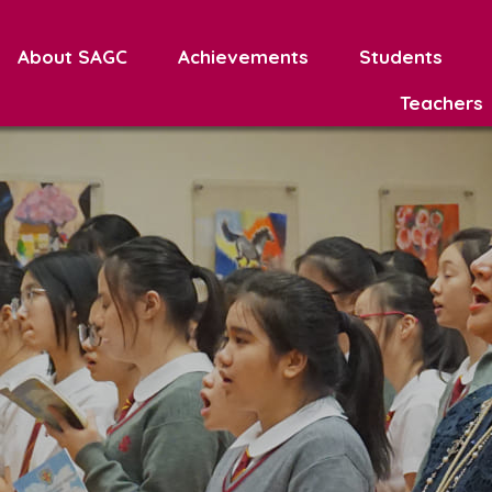
About SAGC
Achievements
Students
Teachers