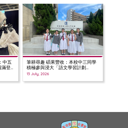
：中五
筆耕尋趣 碩果豐收：本校中三同學
圓滿登
積極參與浸大「語文學習計劃
2025/26」
13 July, 2026