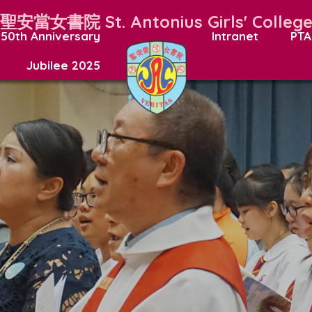
聖安當女書院
St. Antonius Girls' Colleg
50th Anniversary
Intranet
PTA
Jubilee 2025